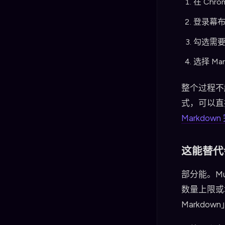
在 Chr
登录幕
勾选需
选择 M
整个过程不
式，可以直接
Markdow
这能替代
部分能。Mu
数量上限或
Markd