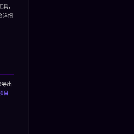
他工具，
会详细
批量导出
 项目