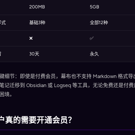
200MB
5GB
样式
基础3种
全部12种
❌
✅
留
30天
永久
键细节：即使是付费会员，幕布也不支持 Markdown 格式
记迁移到 Obsidian 或 Logseq 等工具，无论免费还是付
困境。
户真的需要开通会员？