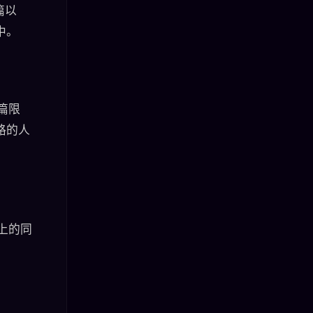
篇以
中。
篇限
路的人
上的同