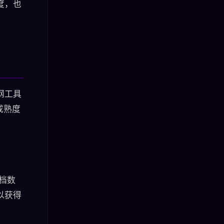
度，也
。
纲工具
成熟度
文档数
以获得